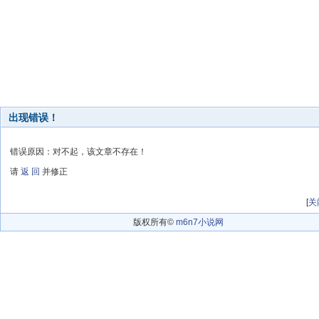
出现错误！
错误原因：对不起，该文章不存在！
请
返 回
并修正
[
关
版权所有©
m6n7小说网