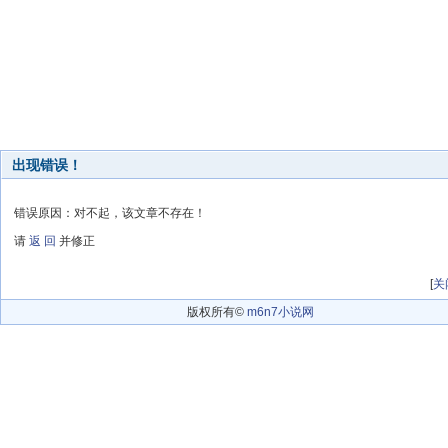
出现错误！
错误原因：对不起，该文章不存在！
请
返 回
并修正
[
关
版权所有©
m6n7小说网