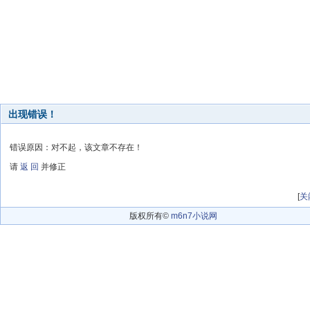
出现错误！
错误原因：对不起，该文章不存在！
请
返 回
并修正
[
关
版权所有©
m6n7小说网