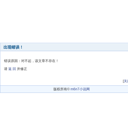
出现错误！
错误原因：对不起，该文章不存在！
请
返 回
并修正
[
关
版权所有©
m6n7小说网