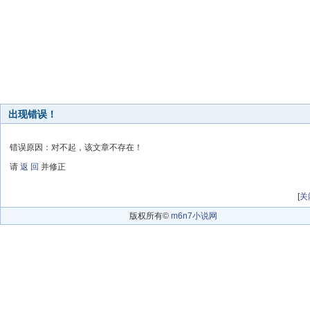
出现错误！
错误原因：对不起，该文章不存在！
请
返 回
并修正
[
关
版权所有©
m6n7小说网